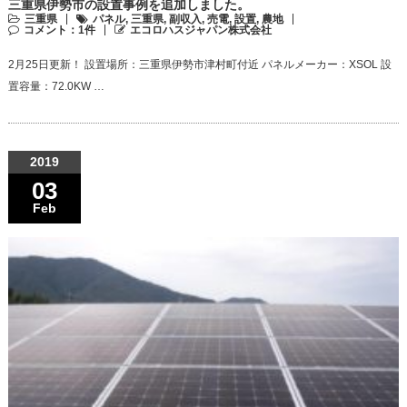
三重県伊勢市の設置事例を追加しました。
三重県
パネル
,
三重県
,
副収入
,
売電
,
設置
,
農地
コメント：1件
エコロハスジャパン株式会社
2月25日更新！ 設置場所：三重県伊勢市津村町付近 パネルメーカー：XSOL 設
置容量：72.0KW …
2019
03
Feb