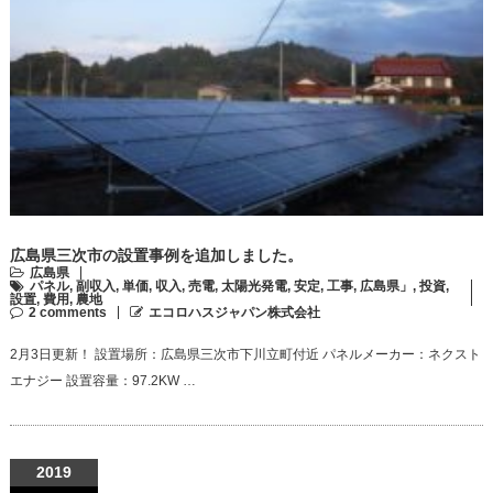
広島県三次市の設置事例を追加しました。
広島県
パネル
,
副収入
,
単価
,
収入
,
売電
,
太陽光発電
,
安定
,
工事
,
広島県」
,
投資
,
設置
,
費用
,
農地
2 comments
エコロハスジャパン株式会社
2月3日更新！ 設置場所：広島県三次市下川立町付近 パネルメーカー：ネクスト
エナジー 設置容量：97.2KW …
2019