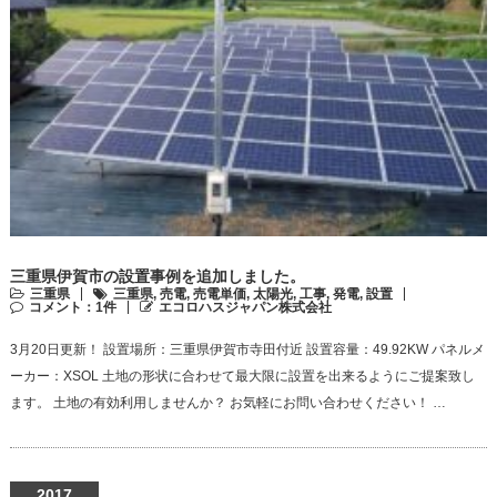
三重県伊賀市の設置事例を追加しました。
三重県
三重県
,
売電
,
売電単価
,
太陽光
,
工事
,
発電
,
設置
コメント：1件
エコロハスジャパン株式会社
3月20日更新！ 設置場所：三重県伊賀市寺田付近 設置容量：49.92KW パネルメ
ーカー：XSOL 土地の形状に合わせて最大限に設置を出来るようにご提案致し
ます。 土地の有効利用しませんか？ お気軽にお問い合わせください！ …
2017