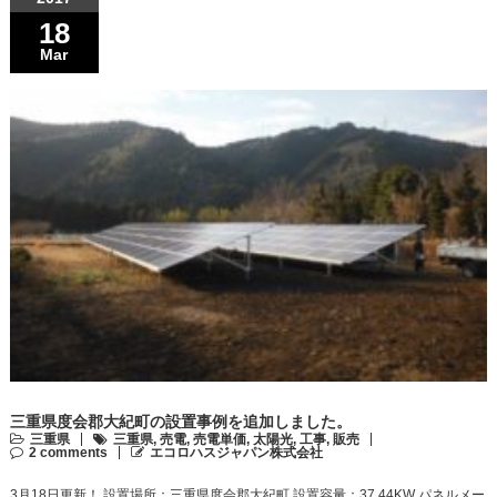
18
Mar
三重県度会郡大紀町の設置事例を追加しました。
三重県
三重県
,
売電
,
売電単価
,
太陽光
,
工事
,
販売
2 comments
エコロハスジャパン株式会社
3月18日更新！ 設置場所：三重県度会郡大紀町 設置容量：37.44KW パネルメー