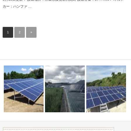
カー：ハンファ …
1
2
»