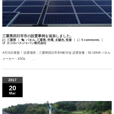
三重県四日市市の設置事例を追加しました。
三重県
パネル
,
三重県
,
売電
,
太陽光
,
投資
5 comments
エコロハスジャパン株式会社
4月16日更新！ 設置場所：三重県四日市市N町付近 設置容量：56.16KW パネル
メーカー：XSOL …
2017
20
Mar