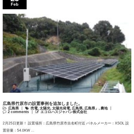
Feb
広島県竹原市の設置事例を追加しました。
広島県
売電
,
太陽光
,
太陽光発電
,
広島県
,
広島県」
,
農地
2 comments
エコロハスジャパン株式会社
2月25日更新！ 設置場所：広島県竹原市吉名町付近 パネルメーカー：XSOL 設
置容量：54.0KW …