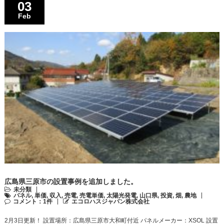
03
Feb
広島県三原市の設置事例を追加しました。
未分類
パネル
,
単価
,
収入
,
売電
,
売電単価
,
太陽光発電
,
山口県
,
投資
,
畑
,
農地
コメント：1件
エコロハスジャパン株式会社
2月3日更新！ 設置場所：広島県三原市大和町付近 パネルメーカー：XSOL 設置