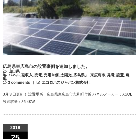
広島県東広島市の設置事例を追加しました。
山口県
パネル
,
副収入
,
売電
,
売電単価
,
太陽光
,
広島県」
,
東広島市
,
発電
,
設置
,
農
地
3 comments
エコロハスジャパン株式会社
3月３日更新！ 設置場所：広島県東広島市志和町付近 パネルメーカー：XSOL
設置容量：86.4KW …
2019
25