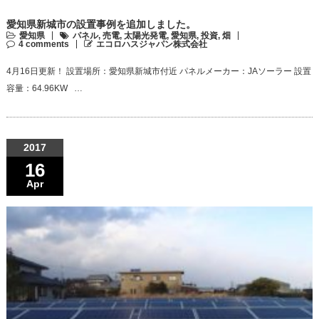
愛知県新城市の設置事例を追加しました。
愛知県
パネル
,
売電
,
太陽光発電
,
愛知県
,
投資
,
畑
4 comments
エコロハスジャパン株式会社
4月16日更新！ 設置場所：愛知県新城市付近 パネルメーカー：JAソーラー 設置
容量：64.96KW …
2017
16
Apr