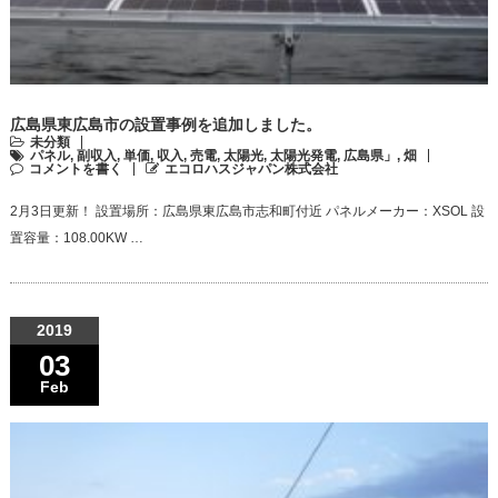
広島県東広島市の設置事例を追加しました。
未分類
パネル
,
副収入
,
単価
,
収入
,
売電
,
太陽光
,
太陽光発電
,
広島県」
,
畑
コメントを書く
エコロハスジャパン株式会社
2月3日更新！ 設置場所：広島県東広島市志和町付近 パネルメーカー：XSOL 設
置容量：108.00KW …
2019
03
Feb