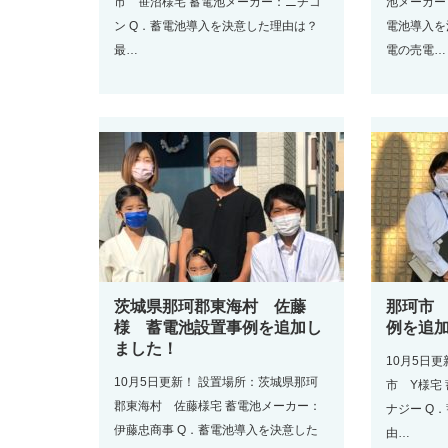
市 笹沼様宅 蓄電池メーカー：ニチコ
池メーカー
ン Q．蓄電池導入を決意した理由は？
電池導入を
最…
電の売電…
茨城県那珂郡東海村 佐藤
那珂市
様 蓄電池設置事例を追加し
例を追
ました！
10月5日
10月5日更新！ 設置場所：茨城県那珂
市 Y様宅
郡東海村 佐藤様宅 蓄電池メーカー：
ナジー Q
伊藤忠商事 Q．蓄電池導入を決意した
由…