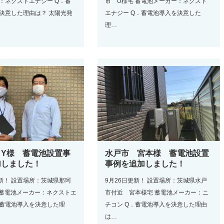
：ネクストエナジー Q．蓄
市 U様宅 蓄電池メーカー：ネクスト
決意した理由は？ 太陽光発
エナジー Q．蓄電池導入を決意した
理…
 Y様 蓄電池設置事
水戸市 宮本様 蓄電池設置
加しました！
事例を追加しました！
更新！ 設置場所：茨城県那珂
9月26日更新！ 設置場所：茨城県水戸
 蓄電池メーカー：ネクストエ
市付近 宮本様宅 蓄電池メーカー：ニ
．蓄電池導入を決意した理
チコン Q．蓄電池導入を決意した理由
は…