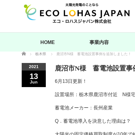
HOME
事業内容
Home
栃木県
鹿沼市N様 蓄電池設置事例を追加しました！
2021
鹿沼市N様 蓄電池設置事
13
6月13日更新！
Jun
設置場所：栃木県鹿沼市付近 N様
蓄電池メーカー：長州産業
Q．蓄電池導入を決意した理由は？
太陽光の固定価格買取制度が10年で