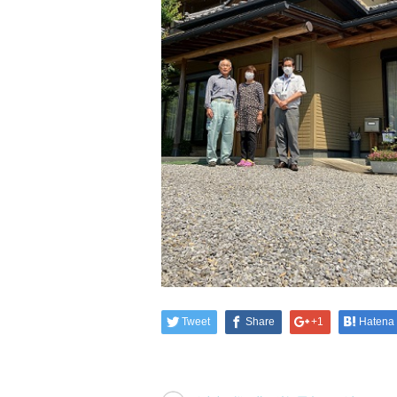
Tweet
Share
+1
Hatena