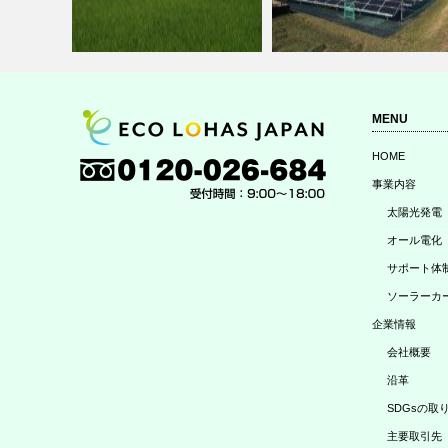
MENU
HOME
事例を追加
群馬県邑楽郡の設置事例を追加
三重県伊勢市の設置事例を追
事業内容
しました。
しました。
太陽光発電
オール電化
サポート体
ソーラーカ
企業情報
会社概要
沿革
SDGsの取
主要取引先