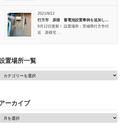
2021/9/12
行方市 原様 蓄電池設置事例を追加し…
9月12日更新！ 設置場所：茨城県行方市付
近 原様宅 …
設置場所一覧
アーカイブ