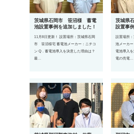
茨城県石岡市 笹沼様 蓄電
茨城県
池設置事例を追加しました！
設置事
11月8日更新！ 設置場所：茨城県石岡
設置場所：
市 笹沼様宅 蓄電池メーカー：ニチコ
池メーカー
ン Q．蓄電池導入を決意した理由は？
電池導入を
最…
電の売電…