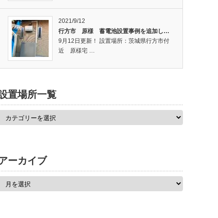
2021/9/12
行方市 原様 蓄電池設置事例を追加し…
9月12日更新！ 設置場所：茨城県行方市付
近 原様宅 …
設置場所一覧
アーカイブ