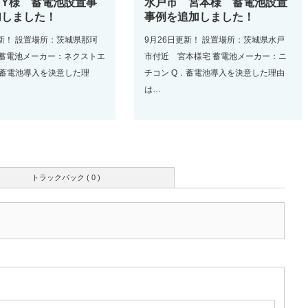
 Y様 蓄電池設置事
水戸市 宮本様 蓄電池設置
加しました！
事例を追加しました！
更新！ 設置場所：茨城県那珂
9月26日更新！ 設置場所：茨城県水戸
 蓄電池メーカー：ネクストエ
市付近 宮本様宅 蓄電池メーカー：ニ
．蓄電池導入を決意した理
チコン Q．蓄電池導入を決意した理由
は…
トラックバック ( 0 )