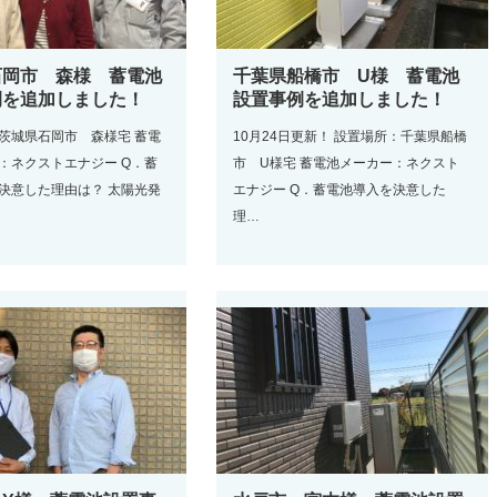
石岡市 森様 蓄電池
千葉県船橋市 U様 蓄電池
例を追加しました！
設置事例を追加しました！
茨城県石岡市 森様宅 蓄電
10月24日更新！ 設置場所：千葉県船橋
：ネクストエナジー Q．蓄
市 U様宅 蓄電池メーカー：ネクスト
決意した理由は？ 太陽光発
エナジー Q．蓄電池導入を決意した
理…