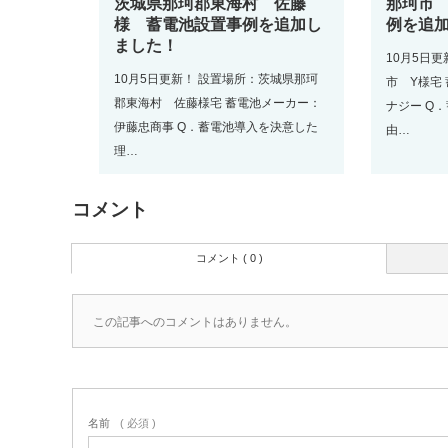
茨城県那珂郡東海村 佐藤
那珂市
様 蓄電池設置事例を追加し
例を追
ました！
10月5日
10月5日更新！ 設置場所：茨城県那珂
市 Y様宅
郡東海村 佐藤様宅 蓄電池メーカー：
ナジー Q
伊藤忠商事 Q．蓄電池導入を決意した
由…
理…
コメント
コメント ( 0 )
この記事へのコメントはありません。
名前
( 必須 )