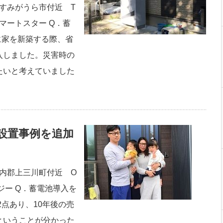
かすみがうら市付近 T
マートスター Q．蓄
に家を新築する際、省
入しました。災害時の
たいと考えていました
設置事例を追加
河内郡上三川町付近 O
ジー Q．蓄電池導入を
2点あり、10年後の売
ということが分かった