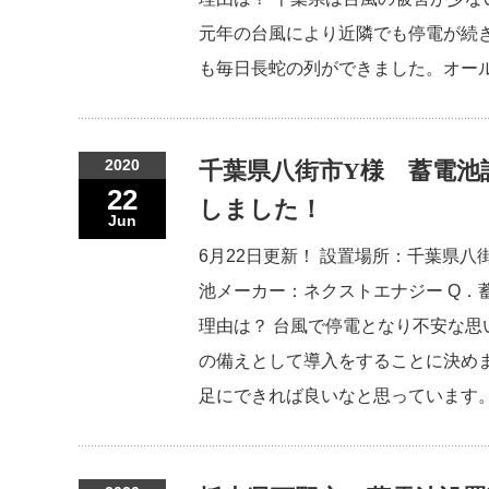
元年の台風により近隣でも停電が続
も毎日長蛇の列ができました。オー
2020
千葉県八街市Y様 蓄電池
22
しました！
Jun
6月22日更新！ 設置場所：千葉県八
池メーカー：ネクストエナジー Q．
理由は？ 台風で停電となり不安な思
の備えとして導入をすることに決め
足にできれば良いなと思っています。