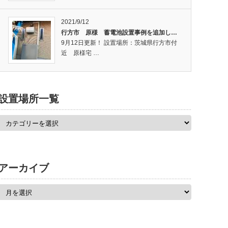
2021/9/12
行方市 原様 蓄電池設置事例を追加し…
9月12日更新！ 設置場所：茨城県行方市付
近 原様宅 …
設置場所一覧
アーカイブ