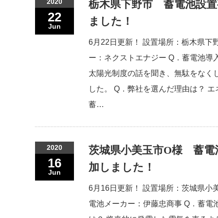
2020
栃木県下野市 蓄電池設置
22
ました！
Jun
6月22日更新！ 設置場所：栃木県下
ー：ネクストエナジー Q．蓄電池導
太陽光制度の話を聞き、無駄をなく
した。 Q．弊社を選んだ理由は？ 
蓄…
2020
茨城県小美玉市O様 蓄電
16
加しました！
Jun
6月16日更新！ 設置場所：茨城県小
電池メーカー：伊藤忠商事 Q．蓄電