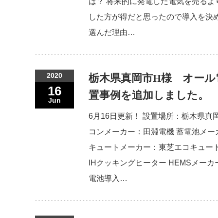
は？ 将来的に発電した電気を売るよ
した方が得だと思ったので導入を決め
選んだ理由…
2020
栃木県真岡市H様 オール
16
置事例を追加しました。
Jun
6月16日更新！ 設置場所：栃木県真
コンメーカー：田淵電機 蓄電池メー
キュートメーカー：東芝エコキュート
IHクッキングヒーター HEMSメーカ
電池導入…