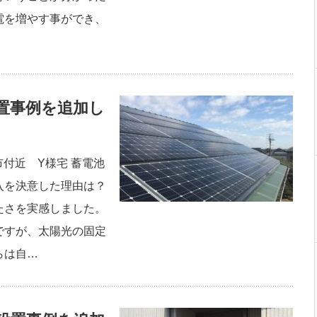
電を増やす事ができ、
置事例を追加し
市付近 Y様宅 蓄電池
入を決意した理由は？
たさを実感しました。
ですが、太陽光の固定
らは自…