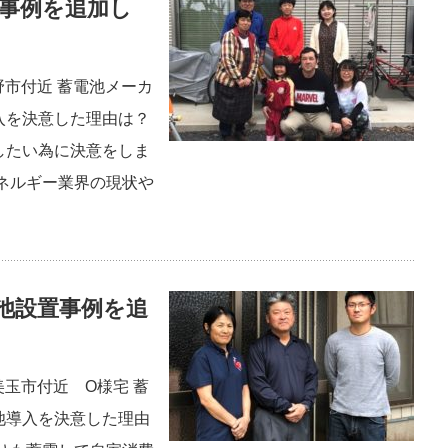
事例を追加し
野市付近 蓄電池メーカ
入を決意した理由は？
したい為に決意をしま
エネルギー業界の現状や
池設置事例を追
美玉市付近 O様宅 蓄
池導入を決意した理由