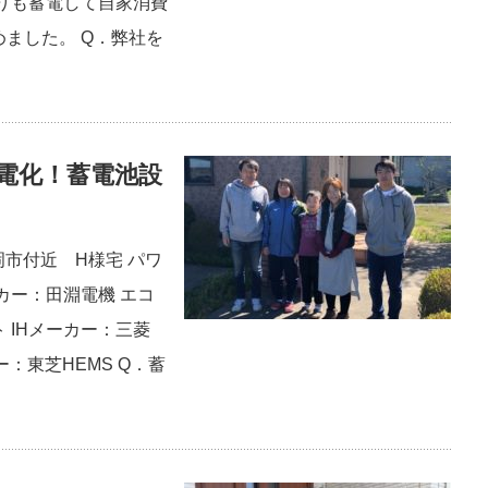
りも蓄電して自家消費
ました。 Q．弊社を
電化！蓄電池設
岡市付近 H様宅 パワ
カー：田淵電機 エコ
 IHメーカー：三菱
ー：東芝HEMS Q．蓄