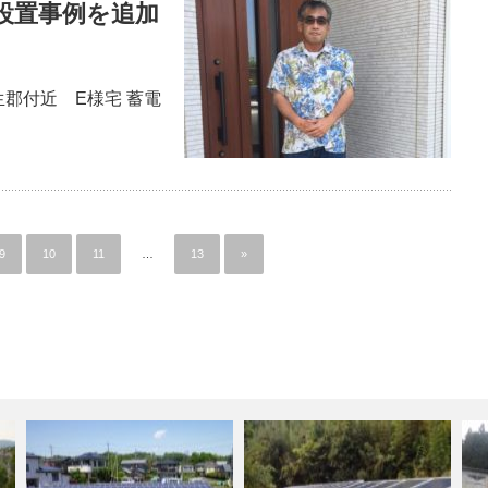
設置事例を追加
生郡付近 E様宅 蓄電
9
10
11
…
13
»