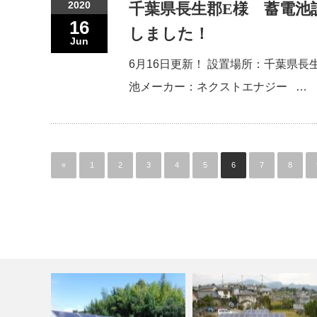
2020
千葉県長生郡E様 蓄電池
16
しました！
Jun
6月16日更新！ 設置場所：千葉県長
池メーカー：ネクストエナジー …
«
1
2
3
4
5
6
7
8