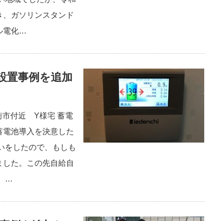
き、ガソリンスタンド
ル電化…
設置事例を追加
街市付近 Y様宅 蓄電
蓄電池導入を決意した
いをしたので、もしも
ました。この先自給自
 …