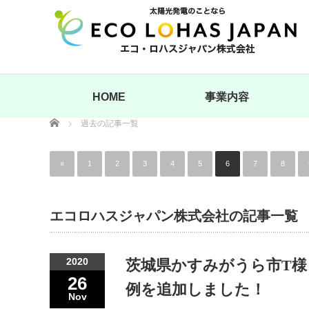
HOME
事業内容
Home
過去の記事一覧
«
1
2
3
4
5
6
7
8
エコロハスジャパン株式会社の記事一覧
2020
茨城県かすみがうら市T様
26
例を追加しました！
Nov