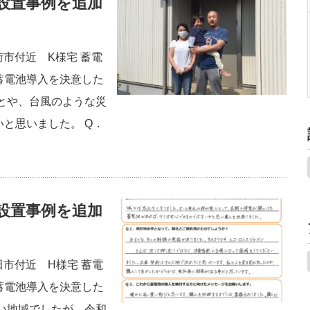
設置事例を追加
街市付近 K様宅 蓄電
蓄電池導入を決意した
とや、台風のような災
と思いました。 Q．
設置事例を追加
田市付近 H様宅 蓄電
蓄電池導入を決意した
い地域でしたが、令和